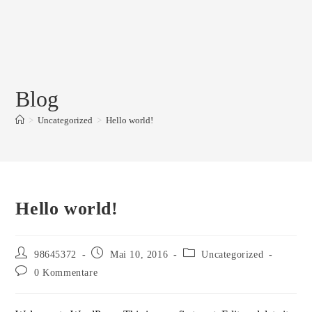
Zum
Inhalt
springen
Blog
>
Uncategorized
>
Hello world!
Hello world!
Beitrags-
Beitrag
Beitrags-
98645372
Mai 10, 2016
Uncategorized
Autor:
veröffentlicht:
Kategorie:
Beitrags-
0 Kommentare
Kommentare: