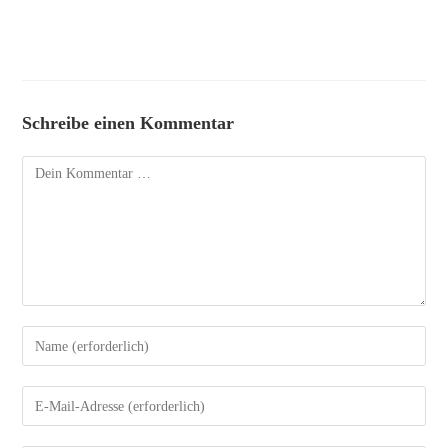
Schreibe einen Kommentar
Kommentar
Gib
deinen
Namen
oder
Gib
Benutzernamen
deine
zum
E-
Kommentieren
Mail-
ein